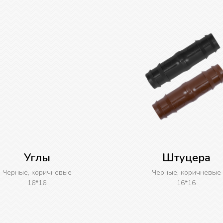
Углы
Штуцера
Черные, коричневые
Черные, коричневые
16*16
16*16