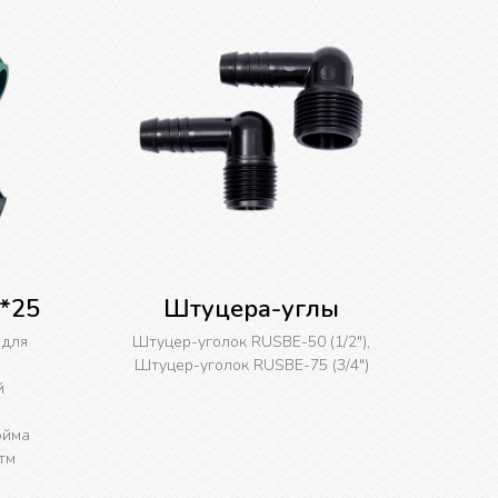
*25
Штуцера-углы
 для
Штуцер-уголок RUSBE-50 (1/2"),
Штуцер-уголок RUSBE-75 (3/4")
й
юйма
тм