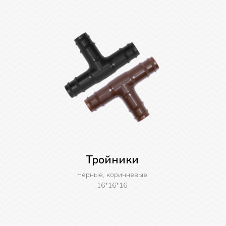
Тройники
Черные, коричневые
16*16*16