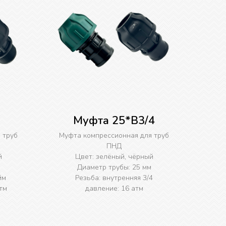
Муфта 25*B3/4
 труб
Муфта компрессионная для труб
ПНД
й
Цвет: зелёный, чёрный
Диаметр трубы: 25 мм
йм
Резьба: внутренняя 3/4
тм
давление: 16 атм