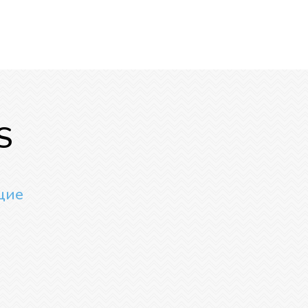
S
щие